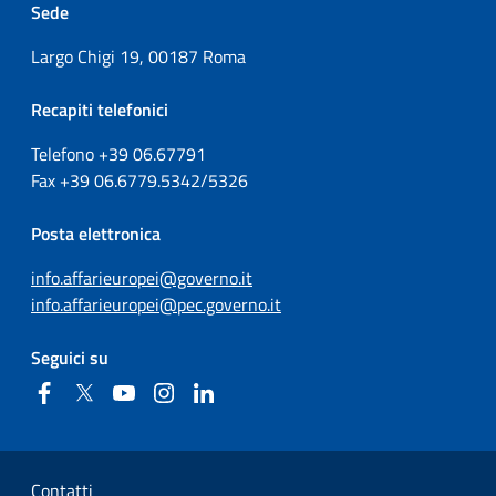
Sede
Largo Chigi 19, 00187 Roma
Recapiti telefonici
Telefono +39
06.67791
Fax
+39
06.6779.5342/5326
Posta elettronica
info.affarieuropei@governo.it
info.affarieuropei@pec.governo.it
Seguici su
Facebook
Twitter
YouTube
Instagram
Linkedin
Sezione Link Utili
Contatti