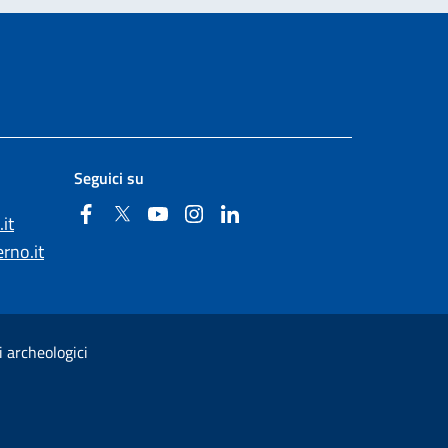
Seguici su
Facebook
Twitter
YouTube
Instagram
Linkedin
it
rno.it
i archeologici