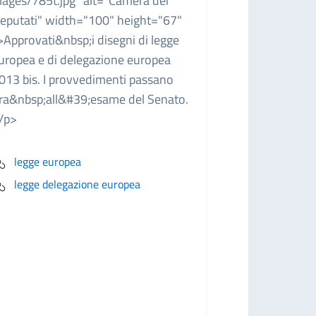
ages/785t.jpg" alt="Camera dei
eputati" width="100" height="67"
>Approvati&nbsp;i disegni di legge
uropea e di delegazione europea
013 bis. I provvedimenti passano
ra&nbsp;all&#39;esame del Senato.
/p>
legge europea
legge delegazione europea