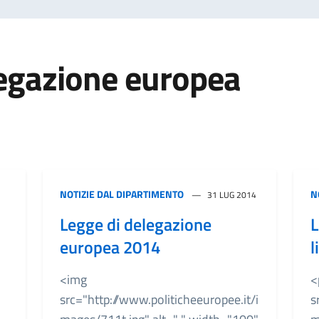
legazione europea
NOTIZIE DAL DIPARTIMENTO
N
31 LUG 2014
Legge di delegazione
L
europea 2014
l
<img
<
src="http://www.politicheeuropee.it/i
s