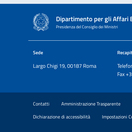
Dipartimento per gli Affari
Presidenza del Consiglio dei Ministri
Sede
Recapit
Largo Chigi 19, 00187 Roma
Telef
Fax
+
Sezione Link Utili
Contatti
Amministrazione Trasparente
Dichiarazione di accessibilità
Impostazioni C