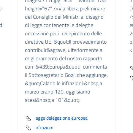
mages/711t.jpg" alt=" " width="100"
m
el
height="67" />Via libera preliminare
D
del Consiglio dei Ministri al disegno
/
di
di legge contenente le deleghe
e
necessarie per il recepimento delle
2
direttive UE. &quot;Il provvedimento
o
contribuir&agrave; ulteriormente al
<
miglioramento del nostro rapporto
con l&#39;Europa&quot;, commenta
il Sottosegretario Gozi, che aggiunge:
&quot;Calano le infrazioni:&nbsp;a
marzo erano 120, oggi siamo
scesi&nbsp;a 101&quot;.
legge delegazione europea
infrazioni