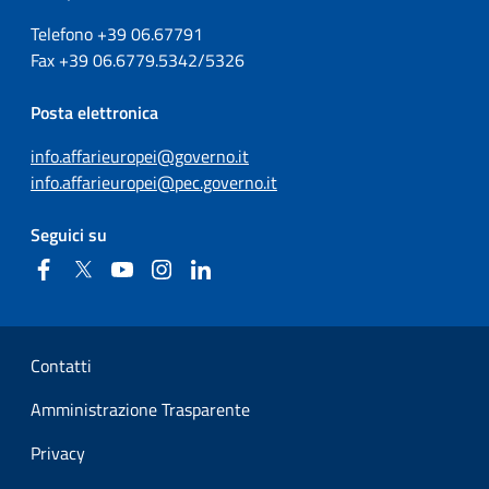
Telefono +39
06.67791
Fax
+39
06.6779.5342/5326
Posta elettronica
info.affarieuropei@governo.it
info.affarieuropei@pec.governo.it
Seguici su
Facebook
Twitter
YouTube
Instagram
Linkedin
Sezione Link Utili
Contatti
Amministrazione Trasparente
Privacy