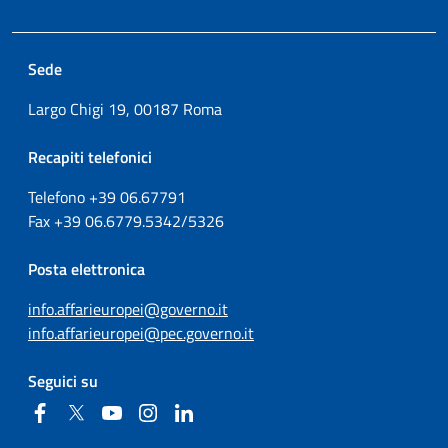
Sede
Largo Chigi 19, 00187 Roma
Recapiti telefonici
Telefono +39
06.67791
Fax
+39
06.6779.5342/5326
Posta elettronica
info.affarieuropei@governo.it
info.affarieuropei@pec.governo.it
Seguici su
Facebook
Twitter
YouTube
Instagram
Linkedin