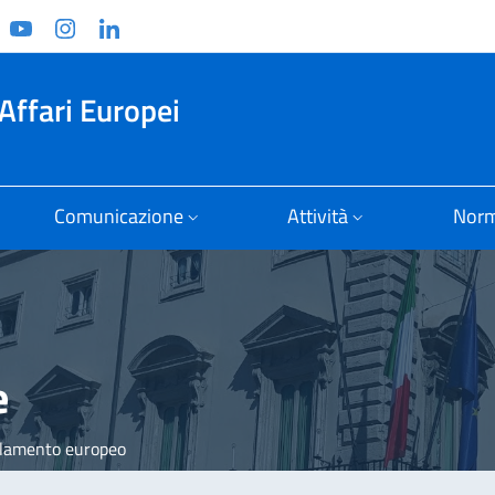
ook
witter
YouTube
Instagram
Linkedin
Affari Europei
Comunicazione
Attività
Norm
e
lamento europeo