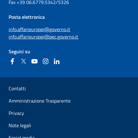
Fax
+39
06.6779.5342/5326
Posta elettronica
info.affarieuropei@governo.it
info.affarieuropei@pec.governo.it
Seguici su
Facebook
Twitter
YouTube
Instagram
Linkedin
Sezione Link Utili
Contatti
Amministrazione Trasparente
Privacy
Note legali
Social media