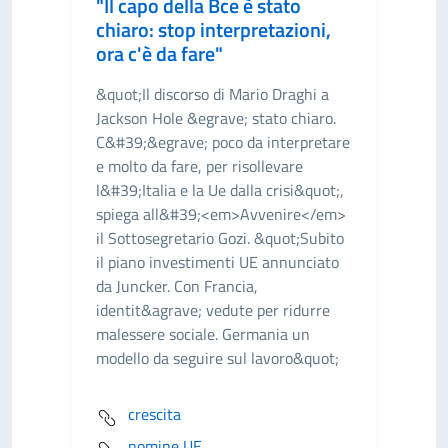
"Il capo della Bce è stato
chiaro: stop interpretazioni,
ora c'è da fare"
&quot;Il discorso di Mario Draghi a
Jackson Hole &egrave; stato chiaro.
C&#39;&egrave; poco da interpretare
e molto da fare, per risollevare
l&#39;Italia e la Ue dalla crisi&quot;,
spiega all&#39;<em>Avvenire</em>
il Sottosegretario Gozi. &quot;Subito
il piano investimenti UE annunciato
da Juncker. Con Francia,
identit&agrave; vedute per ridurre
malessere sociale. Germania un
modello da seguire sul lavoro&quot;
crescita
nomine UE