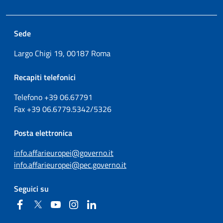
Sede
Largo Chigi 19, 00187 Roma
Recapiti telefonici
Telefono +39
06.67791
Fax
+39
06.6779.5342/5326
Posta elettronica
info.affarieuropei@governo.it
info.affarieuropei@pec.governo.it
Seguici su
Facebook
Twitter
YouTube
Instagram
Linkedin