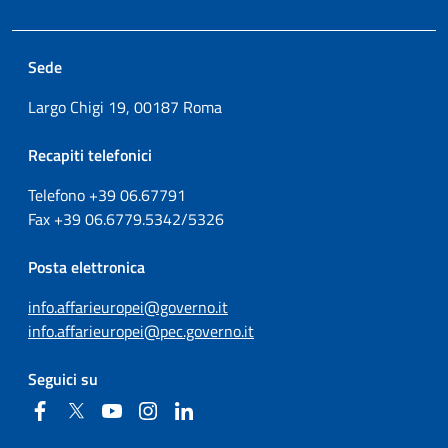
Sede
Largo Chigi 19, 00187 Roma
Recapiti telefonici
Telefono +39
06.67791
Fax
+39
06.6779.5342/5326
Posta elettronica
info.affarieuropei@governo.it
info.affarieuropei@pec.governo.it
Seguici su
Facebook
Twitter
YouTube
Instagram
Linkedin