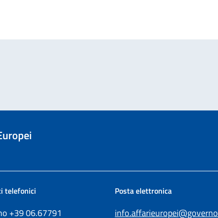
 Europei
i telefonici
Posta elettronica
ono +39
06.67791
info.affarieuropei@governo.