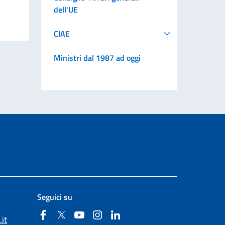
dell'UE
CIAE
Ministri dal 1987 ad oggi
Seguici su
Facebook
Twitter
YouTube
Instagram
Linkedin
it