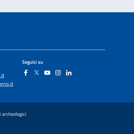
Seguici su
Facebook
Twitter
YouTube
Instagram
Linkedin
it
rno.it
i archeologici