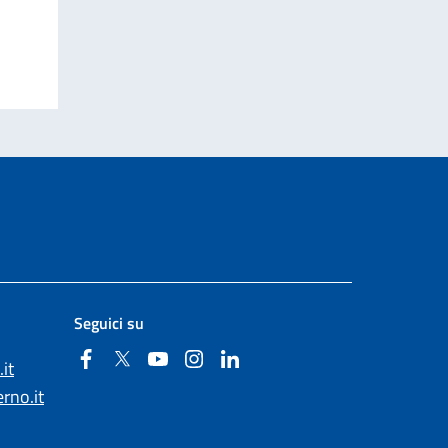
Seguici su
Facebook
Twitter
YouTube
Instagram
Linkedin
it
rno.it