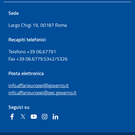
Sede
Largo Chigi 19, 00187 Roma
Recapiti telefonici
Telefono +39
06.67791
Fax
+39
06.6779.5342/5326
Posta elettronica
info.affarieuropei@governo.it
info.affarieuropei@pec.governo.it
Seguici su
Facebook
Twitter
YouTube
Instagram
Linkedin