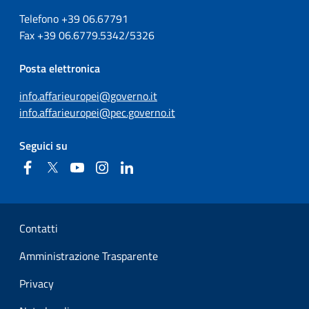
Telefono +39
06.67791
Fax
+39
06.6779.5342/5326
Posta elettronica
info.affarieuropei@governo.it
info.affarieuropei@pec.governo.it
Seguici su
Facebook
Twitter
YouTube
Instagram
Linkedin
Sezione Link Utili
Contatti
Amministrazione Trasparente
Privacy