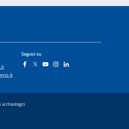
Seguici su
Facebook
Twitter
YouTube
Instagram
Linkedin
it
rno.it
i archeologici