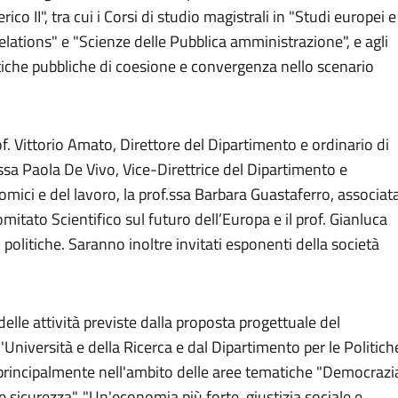
ico II", tra cui i Corsi di studio magistrali in "Studi europei e
Relations" e "Scienze delle Pubblica amministrazione", e agli
itiche pubbliche di coesione e convergenza nello scenario
f. Vittorio Amato, Direttore del Dipartimento e ordinario di
ssa Paola De Vivo, Vice-Direttrice del Dipartimento e
omici e del lavoro, la prof.ssa Barbara Guastaferro, associat
mitato Scientifico sul futuro dell’Europa e il prof. Gianluca
i politiche. Saranno inoltre invitati esponenti della società
lle attività previste dalla proposta progettuale del
Università e della Ricerca e dal Dipartimento per le Politich
 principalmente nell'ambito delle aree tematiche "Democrazi
to e sicurezza", "Un'economia più forte, giustizia sociale e