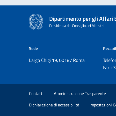
Dipartimento per gli Affari
Presidenza del Consiglio dei Ministri
Sede
Recapit
Largo Chigi 19, 00187 Roma
Telef
Fax
+
Sezione Link Utili
Contatti
Amministrazione Trasparente
Dichiarazione di accessibilità
Impostazioni C