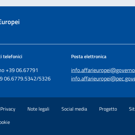
 Europei
i telefonici
Posta elettronica
ono +39
06.67791
info.affarieuropei@governo.
39
06.6779.5342/5326
info.affarieuropei@pec.gove
Privacy
Note legali
Social media
Progetto
Sit
ookie