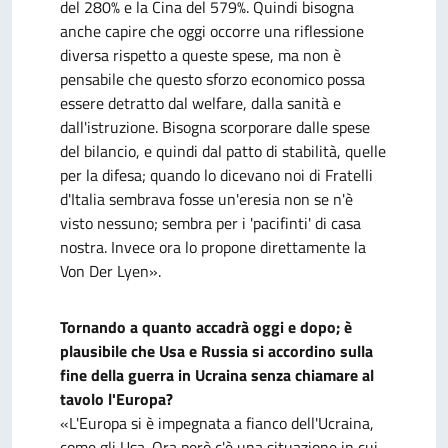
del 280% e la Cina del 579%. Quindi bisogna
anche capire che oggi occorre una riflessione
diversa rispetto a queste spese, ma non è
pensabile che questo sforzo economico possa
essere detratto dal welfare, dalla sanità e
dall'istruzione. Bisogna scorporare dalle spese
del bilancio, e quindi dal patto di stabilità, quelle
per la difesa; quando lo dicevano noi di Fratelli
d'Italia sembrava fosse un'eresia non se n'è
visto nessuno; sembra per i 'pacifinti' di casa
nostra. Invece ora lo propone direttamente la
Von Der Lyen».
Tornando a quanto accadrà oggi e dopo; è
plausibile che Usa e Russia si accordino sulla
fine della guerra in Ucraina senza chiamare al
tavolo l'Europa?
«L'Europa si è impegnata a fianco dell'Ucraina,
come gli Usa. Ora però c'è una situazione in cui