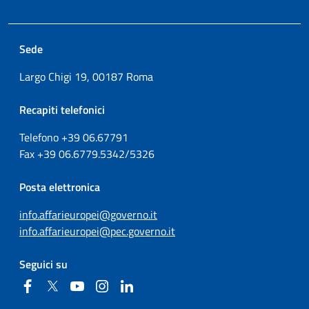
Sede
Largo Chigi 19, 00187 Roma
Recapiti telefonici
Telefono +39
06.67791
Fax
+39
06.6779.5342/5326
Posta elettronica
info.affarieuropei@governo.it
info.affarieuropei@pec.governo.it
Seguici su
Facebook
Twitter
YouTube
Instagram
Linkedin