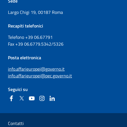
Sede
Largo Chigi 19, 00187 Roma
Recapiti telefonici
Telefono +39
06.67791
Fax
+39
06.6779.5342/5326
Posta elettronica
info.affarieuropei@governo.it
info.affarieuropei@pec.governo.it
Seguici su
Facebook
Twitter
YouTube
Instagram
Linkedin
Sezione Link Utili
Contatti