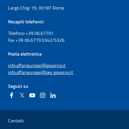
Largo Chigi 19, 00187 Roma
Recapiti telefonici
Telefono +39
06.67791
Fax
+39
06.6779.5342/5326
Posta elettronica
info.affarieuropei@governo.it
info.affarieuropei@pec.governo.it
Seguici su
Facebook
Twitter
YouTube
Instagram
Linkedin
Sezione Link Utili
Contatti