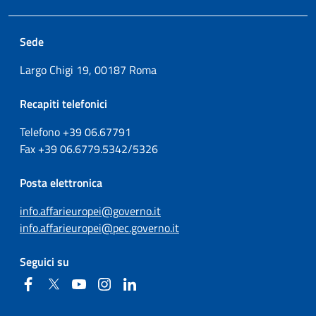
Sede
Largo Chigi 19, 00187 Roma
Recapiti telefonici
Telefono +39
06.67791
Fax
+39
06.6779.5342/5326
Posta elettronica
info.affarieuropei@governo.it
info.affarieuropei@pec.governo.it
Seguici su
Facebook
Twitter
YouTube
Instagram
Linkedin