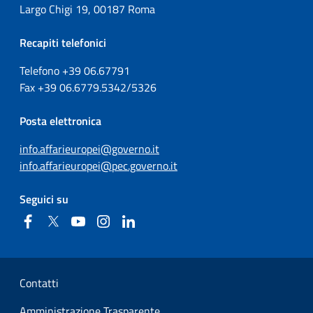
Largo Chigi 19, 00187 Roma
Recapiti telefonici
Telefono +39
06.67791
Fax
+39
06.6779.5342/5326
Posta elettronica
info.affarieuropei@governo.it
info.affarieuropei@pec.governo.it
Seguici su
Facebook
Twitter
YouTube
Instagram
Linkedin
Sezione Link Utili
Contatti
Amministrazione Trasparente