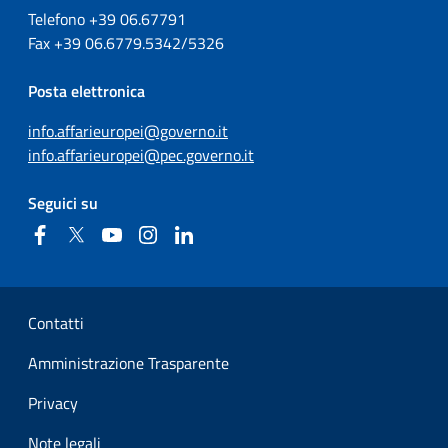
Telefono +39
06.67791
Fax
+39
06.6779.5342/5326
Posta elettronica
info.affarieuropei@governo.it
info.affarieuropei@pec.governo.it
Seguici su
Facebook
Twitter
YouTube
Instagram
Linkedin
Sezione Link Utili
Contatti
Amministrazione Trasparente
Privacy
Note legali