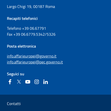
Largo Chigi 19, 00187 Roma
Recapiti telefonici
Telefono +39
06.67791
Fax
+39
06.6779.5342/5326
Posta elettronica
info.affarieuropei@governo.it
info.affarieuropei@pec.governo.it
Seguici su
Facebook
Twitter
YouTube
Instagram
Linkedin
Sezione Link Utili
Contatti