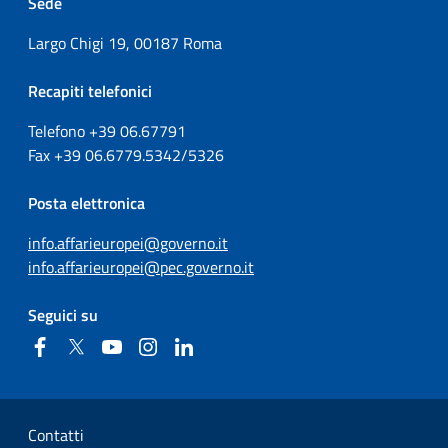
Sede
Largo Chigi 19, 00187 Roma
Recapiti telefonici
Telefono +39
06.67791
Fax
+39
06.6779.5342/5326
Posta elettronica
info.affarieuropei@governo.it
info.affarieuropei@pec.governo.it
Seguici su
Facebook
Twitter
YouTube
Instagram
Linkedin
Sezione Link Utili
Contatti