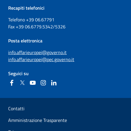
Recapiti telefonici
Telefono +39
06.67791
Fax
+39
06.6779.5342/5326
Posta elettronica
info.affarieuropei@governo.it
info.affarieuropei@pec.governo.it
Seguici su
Facebook
Twitter
YouTube
Instagram
Linkedin
Sezione Link Utili
Contatti
Amministrazione Trasparente