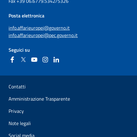
Fax
+39
06.6779.5342/5326
Posta elettronica
info.affarieuropei@governo.it
info.affarieuropei@pec.governo.it
Seguici su
Facebook
Twitter
YouTube
Instagram
Linkedin
Sezione Link Utili
Contatti
Amministrazione Trasparente
Privacy
Note legali
Social media