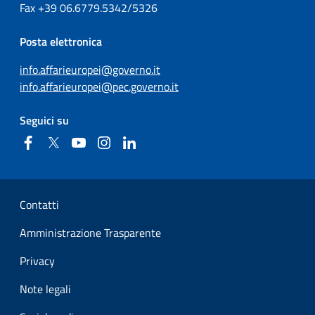
Fax
+39
06.6779.5342/5326
Posta elettronica
info.affarieuropei@governo.it
info.affarieuropei@pec.governo.it
Seguici su
Facebook
Twitter
YouTube
Instagram
Linkedin
Sezione Link Utili
Contatti
Amministrazione Trasparente
Privacy
Note legali