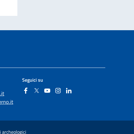
Seguici su
Facebook
Twitter
YouTube
Instagram
Linkedin
it
rno.it
i archeologici