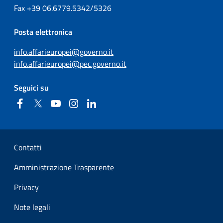
Fax
+39
06.6779.5342/5326
Posta elettronica
info.affarieuropei@governo.it
info.affarieuropei@pec.governo.it
Seguici su
Facebook
Twitter
YouTube
Instagram
Linkedin
Sezione Link Utili
Contatti
Amministrazione Trasparente
Privacy
Note legali