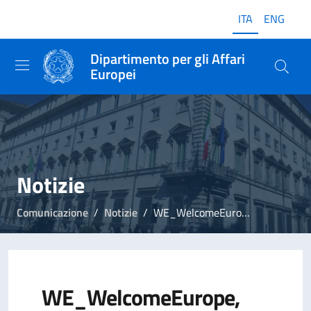
ITA
ENG
Dipartimento per gli Affari
Europei
Notizie
Comunicazione
Notizie
WE_WelcomeEurope, Fedeli e Gozi hanno premiato i vincitori del concorso
WE_WelcomeEurope,