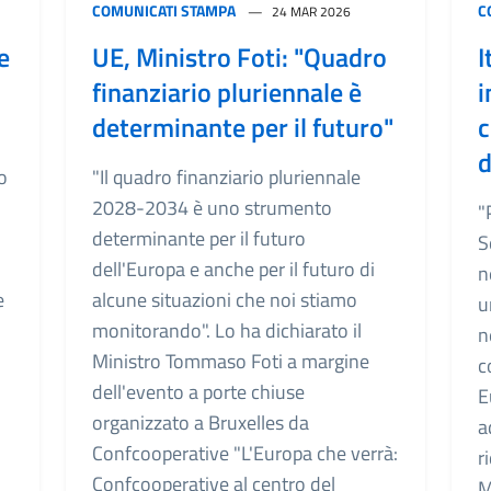
COMUNICATI STAMPA
C
24 MAR 2026
e
UE, Ministro Foti: "Quadro
I
finanziario pluriennale è
i
determinante per il futuro"
c
d
o
"Il quadro finanziario pluriennale
2028-2034 è uno strumento
"
determinante per il futuro
S
dell'Europa e anche per il futuro di
n
e
alcune situazioni che noi stiamo
u
monitorando". Lo ha dichiarato il
n
Ministro Tommaso Foti a margine
c
dell'evento a porte chiuse
E
organizzato a Bruxelles da
a
Confcooperative "L'Europa che verrà:
r
Confcooperative al centro del
M