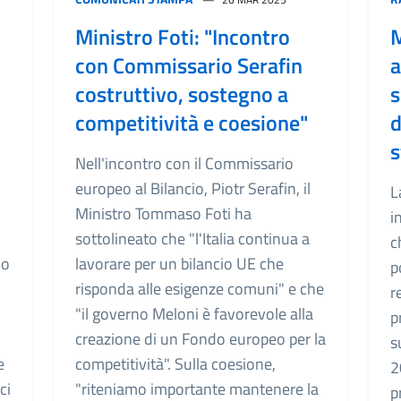
Ministro Foti: "Incontro
M
con Commissario Serafin
a
costruttivo, sostegno a
s
competitività e coesione"
d
s
Nell'incontro con il Commissario
europeo al Bilancio, Piotr Serafin, il
L
Ministro Tommaso Foti ha
i
sottolineato che "l'Italia continua a
c
uo
lavorare per un bilancio UE che
p
risponda alle esigenze comuni" e che
r
"il governo Meloni è favorevole alla
p
creazione di un Fondo europeo per la
s
e
competitività". Sulla coesione,
2
ci
"riteniamo importante mantenere la
p