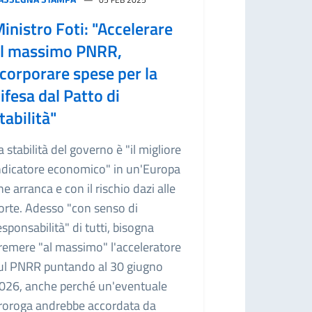
inistro Foti: "Accelerare
l massimo PNRR,
corporare spese per la
ifesa dal Patto di
tabilità"
a stabilità del governo è "il migliore
ndicatore economico" in un'Europa
he arranca e con il rischio dazi alle
orte. Adesso "con senso di
esponsabilità" di tutti, bisogna
remere "al massimo" l'acceleratore
ul PNRR puntando al 30 giugno
026, anche perché un'eventuale
roroga andrebbe accordata da