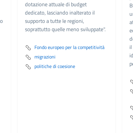
dotazione attuale di budget
B
dedicato, lasciando inalterato il
u
no
supporto a tutte le regioni,
a
soprattutto quelle meno sviluppate".
e
d
i
Fondo europeo per la competitività
i
migrazioni
p
politiche di coesione