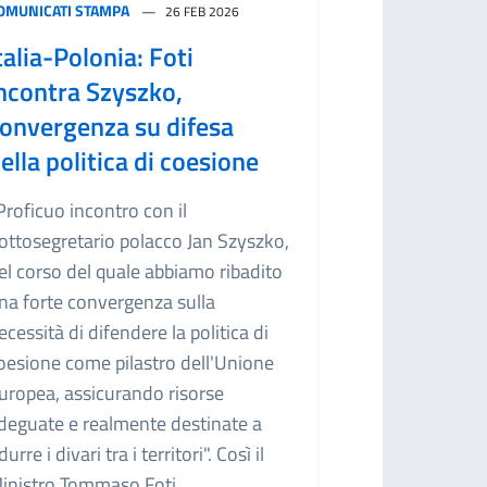
OMUNICATI STAMPA
26 FEB 2026
talia-Polonia: Foti
ncontra Szyszko,
onvergenza su difesa
ella politica di coesione
Proficuo incontro con il
ottosegretario polacco Jan Szyszko,
el corso del quale abbiamo ribadito
na forte convergenza sulla
ecessità di difendere la politica di
oesione come pilastro dell'Unione
uropea, assicurando risorse
deguate e realmente destinate a
idurre i divari tra i territori". Così il
inistro Tommaso Foti.