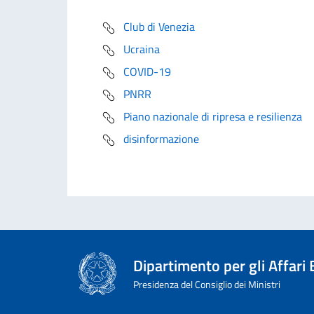
Club di Venezia
Ucraina
COVID-19
PNRR
Piano nazionale di ripresa e resilienza
disinformazione
Dipartimento per gli Affari
Presidenza del Consiglio dei Ministri