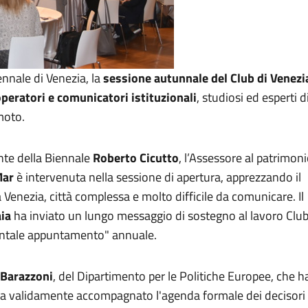
ennale di Venezia, la
sessione autunnale del Club di Venezi
peratori e comunicatori istituzionali
, studiosi ed esperti d
moto
.
ente della Biennale
Roberto Cicutto
, l’Assessore al patrimon
Mar
è intervenuta nella sessione di apertura, apprezzando il
 a Venezia, città complessa e molto difficile da comunicare. Il
ia
ha inviato un lungo messaggio di sostegno al lavoro Clu
mentale appuntamento" annuale.
 Barazzoni
, del Dipartimento per le Politiche Europee, che h
bbia validamente accompagnato l'agenda formale dei decisori