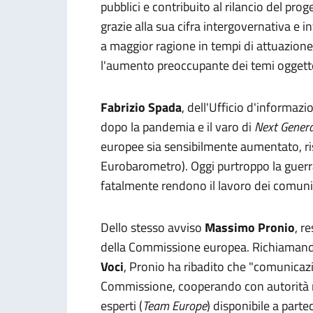
pubblici e contribuito al rilancio del pr
grazie alla sua cifra intergovernativa e i
a maggior ragione in tempi di attuazione
l'aumento preoccupante dei temi oggetto
Fabrizio Spada
, dell'Ufficio d'informaz
dopo la pandemia e il varo di
Next Gener
europee sia sensibilmente aumentato, ri
Eurobarometro). Oggi purtroppo la guerra 
fatalmente rendono il lavoro dei comunic
Dello stesso avviso
Massimo Pronio
, r
della Commissione europea. Richiamando 
Voci
, Pronio ha ribadito che "comunicazi
Commissione, cooperando con autorità naz
esperti (
Team Europe
) disponibile a parte