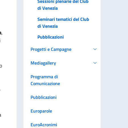
Sessioni plenarie del Club
di Venezia
Seminari tematici del Club
di Venezia
a
,
Pubblicazioni
i
Progetti e Campagne
Mediagallery
io
Programma di
Comunicazione
b
Pubblicazioni
Europarole
a
EuroAcronimi