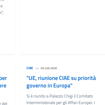
 e
i",
CIAE
03 LUG 2020
per
"UE, riunione CIAE su priorità
bre
governo in Europa"
Si è riunito a Palazzo Chigi il Comitato
Interministeriale per gli Affari Europei. I
e del