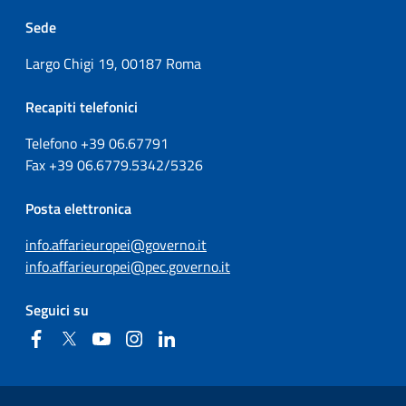
Sede
Largo Chigi 19, 00187 Roma
Recapiti telefonici
Telefono +39
06.67791
Fax
+39
06.6779.5342/5326
Posta elettronica
info.affarieuropei@governo.it
info.affarieuropei@pec.governo.it
Seguici su
Facebook
Twitter
YouTube
Instagram
Linkedin
Sezione Link Utili