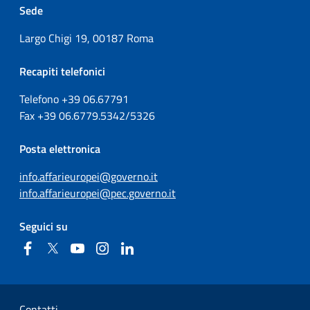
Sede
Largo Chigi 19, 00187 Roma
Recapiti telefonici
Telefono +39
06.67791
Fax
+39
06.6779.5342/5326
Posta elettronica
info.affarieuropei@governo.it
info.affarieuropei@pec.governo.it
Seguici su
Facebook
Twitter
YouTube
Instagram
Linkedin
Sezione Link Utili
Contatti