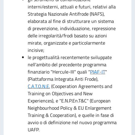
interni/esterni, attuali e futuri, relativi alla
Strategia Nazionale Antifrode (NAFS),
elaborata al fine di strutturare un sistema
di prevenzione, individuazione, repressione
delle irregolarità/frodi basato su azioni
mirate, organizzate e particolarmente
incisive;
le progettualità recentemente sviluppate
nell'ambito del precedente programma
finanziario "Hercule-III" quali "
PIAF-IT
"
(Piattaforma Integrata Anti Frode),
C.A.T.O.N.E.
(Cooperation Agreements and
Training on Objectives and New
Experiences), e "E.N.P.En.T&C" (European
Neighbourhood Policy & EU Enlargement
Training & Cooperation), e quelle in fase di
avvio o di definizione nel nuovo programma
UAFP.