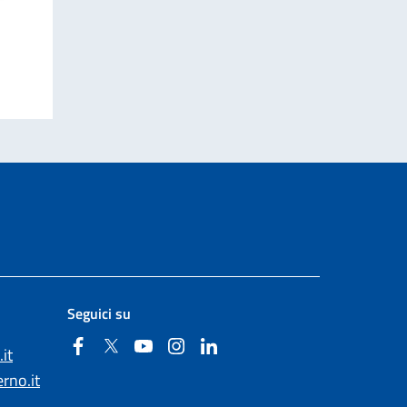
Seguici su
Facebook
Twitter
YouTube
Instagram
Linkedin
it
rno.it