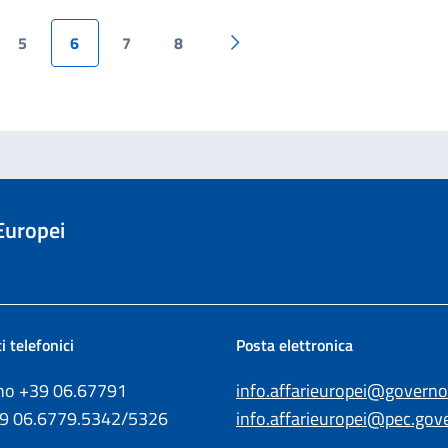
5
6
7
8
edente
Pagina successiva
 Europei
i telefonici
Posta elettronica
ono +39
06.67791
info.affarieuropei@governo.
39
06.6779.5342/5326
info.affarieuropei@pec.gove