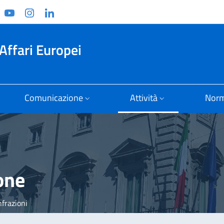
ook
witter
YouTube
Instagram
Linkedin
Affari Europei
Comunicazione
Attività
Norm
one
nfrazioni