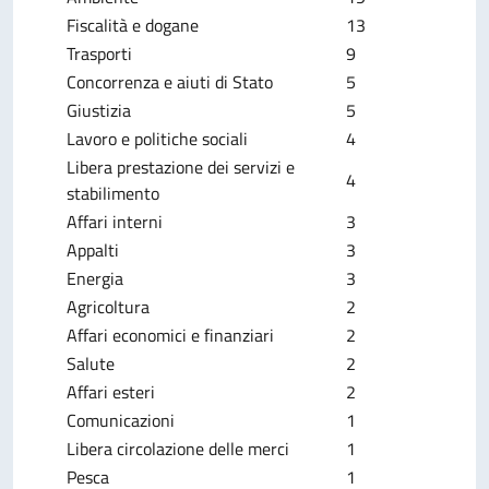
Fiscalità e dogane
13
Trasporti
9
Concorrenza e aiuti di Stato
5
Giustizia
5
Lavoro e politiche sociali
4
Libera prestazione dei servizi e
4
stabilimento
Affari interni
3
Appalti
3
Energia
3
Agricoltura
2
Affari economici e finanziari
2
Salute
2
Affari esteri
2
Comunicazioni
1
Libera circolazione delle merci
1
Pesca
1