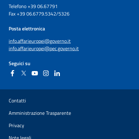
Telefono +39
06.67791
Fax
+39
06.6779.5342/5326
Posta elettronica
info.affarieuropei@governo.it
info.affarieuropei@pec.governo.it
Seguici su
Facebook
Twitter
YouTube
Instagram
Linkedin
Sezione Link Utili
Contatti
Amministrazione Trasparente
Privacy
Note legali