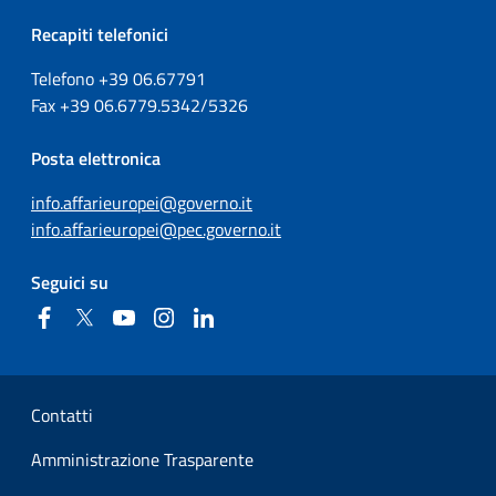
Recapiti telefonici
Telefono +39
06.67791
Fax
+39
06.6779.5342/5326
Posta elettronica
info.affarieuropei@governo.it
info.affarieuropei@pec.governo.it
Seguici su
Facebook
Twitter
YouTube
Instagram
Linkedin
Sezione Link Utili
Contatti
Amministrazione Trasparente