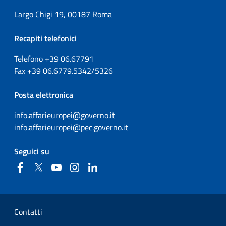
Largo Chigi 19, 00187 Roma
Recapiti telefonici
Telefono +39
06.67791
Fax
+39
06.6779.5342/5326
Posta elettronica
info.affarieuropei@governo.it
info.affarieuropei@pec.governo.it
Seguici su
Facebook
Twitter
YouTube
Instagram
Linkedin
Sezione Link Utili
Contatti