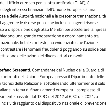
dell'Ufficio europeo per la lotta antifrode (OLAF), è
 degli interessi finanziari dell'Unione Europea sia una
pee e delle Autorità nazionali e la crescente transnazionalità
 aggredire le risorse pubbliche incluse le ingenti risorse
o a disposizione degli Stati Membri per accelerare la ripres
richiedono una grande cooperazione e coordinamento tra i
he nazionale. In tale contesto, ha evidenziato che l’azione
 contrastare i fenomeni fraudolenti poggiando su solide bas
azione delle azioni dei diversi attori coinvolti.
tefano Screpanti
, Comandante del Nucleo della Guardia di
i confronti dell'Unione Europea presso il Dipartimento delle
 tecnici della Relazione, sottolineando ulteriormente il calo
i italiane in tema di finanziamenti europei sul complesso di
ivamente passato dal 13,8% del 2017 al 6,3% del 2021, a
d incisività raggiunto dal dispositivo nazionale di prevenzion