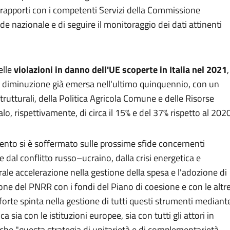
i rapporti con i competenti Servizi della Commissione
de nazionale e di seguire il monitoraggio dei dati attinenti
elle
violazioni in danno dell'UE scoperte in Italia nel 2021
,
 diminuzione già emersa nell'ultimo quinquennio, con un
trutturali, della Politica Agricola Comune e delle Risorse
calo, rispettivamente, di circa il 15% e del 37% rispetto al 202
ento si è soffermato sulle prossime sfide concernenti
e dal conflitto russo–ucraino, dalla crisi energetica e
ale accelerazione nella gestione della spesa e l'adozione di
ne del PNRR con i fondi del Piano di coesione e con le altr
orte spinta nella gestione di tutti questi strumenti mediant
 sia con le istituzioni europee, sia con tutti gli attori in
che "questa strategia di unitarietà e di complementarietà