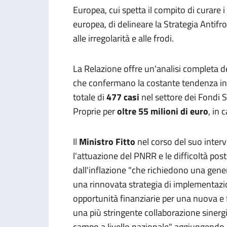
Europea, cui spetta il compito di curare 
europea, di delineare la Strategia Antifro
alle irregolarità e alle frodi.
La Relazione offre un'analisi completa d
che confermano la costante tendenza in
totale di
477 casi
nel settore dei Fondi S
Proprie per
oltre 55 milioni di euro
, in 
Il
Ministro Fitto
nel corso del suo interv
l'attuazione del PNRR e le difficoltà post
dall'inflazione "che richiedono una gener
una rinnovata strategia di implementazio
opportunità finanziarie per una nuova e f
una più stringente collaborazione sinergica
campo a livello nazionale" aggiungendo 