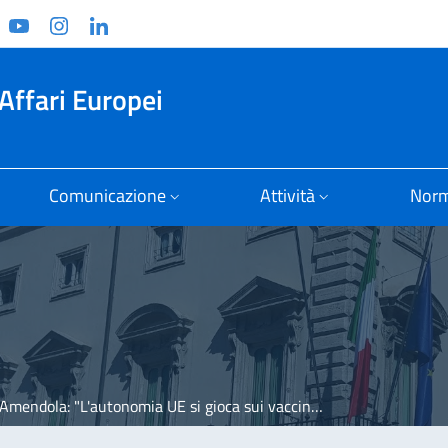
ook
witter
YouTube
Instagram
Linkedin
Affari Europei
Comunicazione
Attività
Norm
a: "L'autonomia UE si gioca sui vaccini. Ora bond per la ricerca"